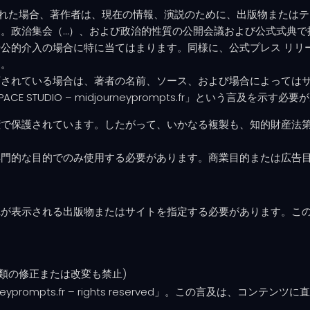
が公開された場合、著作者は、現在の情報、演説のために、出版物また
。政治集会（…）、および政治的性質の公開会議および公式式典で
公的介入の場合に特に当てはまります。同様に、公式プレス リリ
す。
可されている場合は、著者の名前、ソース、および場合によっては
STUDIO – midjourneyprompts.fr」という言及を示す必
保護されています。したがって、いかなる複製も、知的財産法第 L.
専門的な目的でのみ使用する必要があります。商業目的または広告
れが表示される出版物またはサイトを指定する必要があります。こ
類の修正または改変も禁止)
journeyprompts.fr – rights reserved」。この言及は