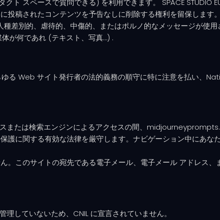
ト スペースで質問できる) を利用できます。 SPACE STUDIO
スに投稿されたコンテンツを予告なしに削除する権利を留保します
L は、特に人種差別的、虐待的、中傷的、またはポルノ的なメッセージが
が何であれ (テキスト、写真…) .
、あらゆる Web サイト発行者の法的義務の順守に特に注意を払い、National C
接アクセスまたは検索エンジンによるアクセスの間、midjourneyprom
の保護に関する有効な法律を厳守します。ナビゲーション中にあな
ん。このサイトの宛先である電子メール、電子メール アドレス、
人データを管理していないため、CNIL に宣言されていません。