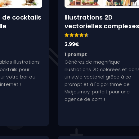
n de cocktails
Illustrations 2D
le
vectorielles complexe
Note
2,99
€
4.60
sur 5
1 prompt
bles illustrations
Générez de magnifique
ocktails pour
illustrations 2D colorées et dan
ur votre bar ou
un style vectoriel grâce à ce
internet !
prompt et à l'algorithme de
Midjourney, parfait pour une
agence de com !