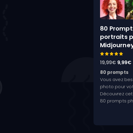
80 Prompt
portraits 
Midjourne
Note
Le
19,99
€
9,99
€
5.00
sur 5
prix
80 prompts
initial
Vous avez beso
était :
photo pour vot
19,99€
Découvrez cet
80 prompts pho