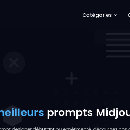
Catégories
eilleurs
prompts Midjo
ompt designer débutant ou expérimenté, découvrez nos c