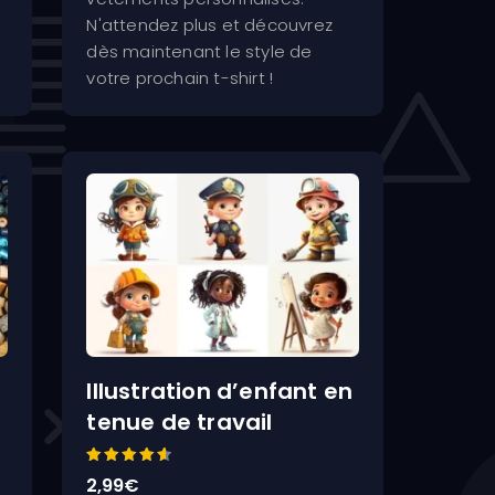
N'attendez plus et découvrez
dès maintenant le style de
votre prochain t-shirt !
Illustration d’enfant en
tenue de travail
Note
2,99
€
4.67