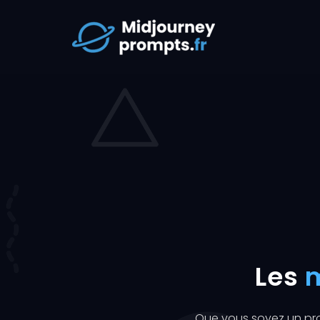
Les
m
Que vous soyez un pr