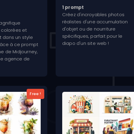
sur 5
1 prompt
Créez d'incroyables photos
réalistes d'une accumulation
gnifique
d'objet ou de nourriture
D colorées et
spécifiques, parfait pour le
t dans un style
diapo d'un site web !
grâce à ce prompt
hme de Midjourney,
une agence de