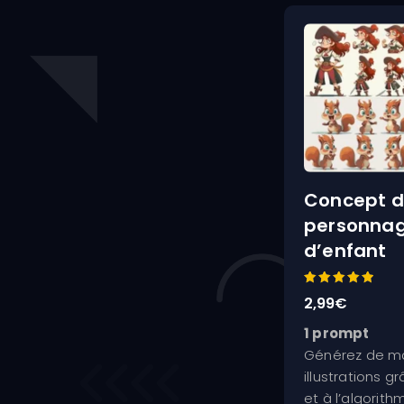
Concept 
personnage
d’enfant
Note
2,99
€
5.00
sur 5
1 prompt
Générez de ma
illustrations 
et à l’algorit