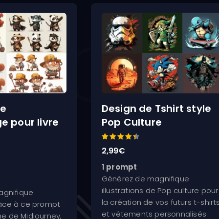
de
Design de Tshirt style
 pour livre
Pop Culture
Note
2,99
€
4.50
sur 5
1 prompt
Générez de magnifique
illustrations de Pop culture pour
gnifique
la création de vos futurs t-shirt
grâce à ce prompt
et vêtements personnalisés.
hme de Midjourney,