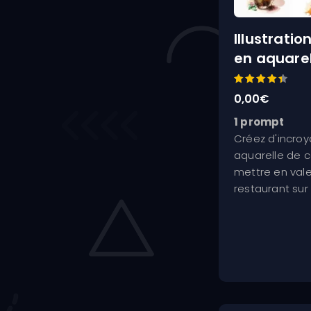
Illustratio
en aquarel
Note
0,00
€
4.50
sur 5
1 prompt
Créez d'incroya
aquarelle de c
mettre en vale
restaurant sur 