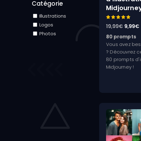
Catégorie
Midjourne
Illustrations
Note
Logos
Le
19,99
€
9,99
€
5.00
sur 5
Photos
prix
80 prompts
initial
Vous avez besoi
était :
? Découvrez ce
19,99€
80 prompts d'i
Midjourney !