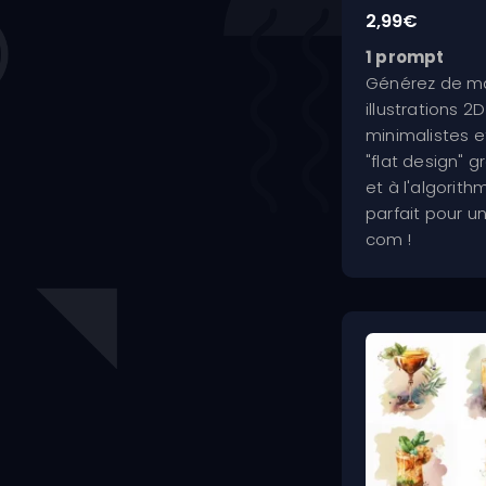
Note
2,99
€
4.67
sur 5
1 prompt
Générez de ma
illustrations 2
minimalistes e
"flat design" 
et à l'algorit
parfait pour 
com !