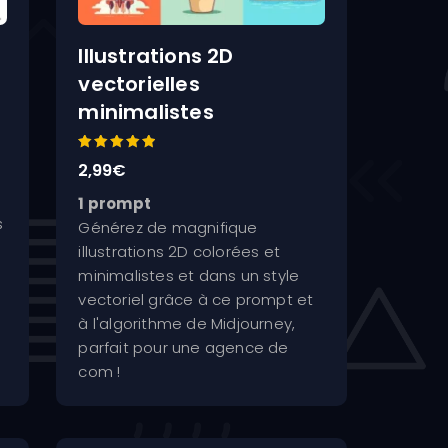
Illustrations 2D
s
vectorielles
minimalistes
Note
2,99
€
5.00
sur 5
1 prompt
s
Générez de magnifique
illustrations 2D colorées et
minimalistes et dans un style
vectoriel grâce à ce prompt et
à l'algorithme de Midjourney,
parfait pour une agence de
com !