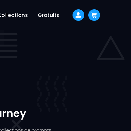
Collections
Gratuits
urney
ollections de prompts