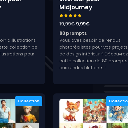
y
Midjourney
Note
Le
Le
Le
19,99
€
9,99
€
4.80
sur 5
prix
prix
prix
80 prompts
actuel
initial
actuel
n d'illustrations
Vous avez besoin de rendus
est :
était :
est :
tte collection de
photoréalistes pour vos projets
.
9,99€.
19,99€.
9,99€.
llustrations pour
de design intérieur ? Découvrez
cette collection de 80 prompts
aux rendus bluffants !