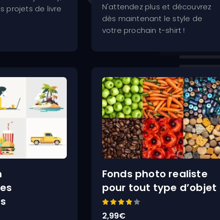
N'attendez plus et découvrez
s projets de livre
dès maintenant le style de
votre prochain t-shirt !
n
Fonds photo realiste
tes
pour tout type d’objet
ns
Note
2,99
€
4.00