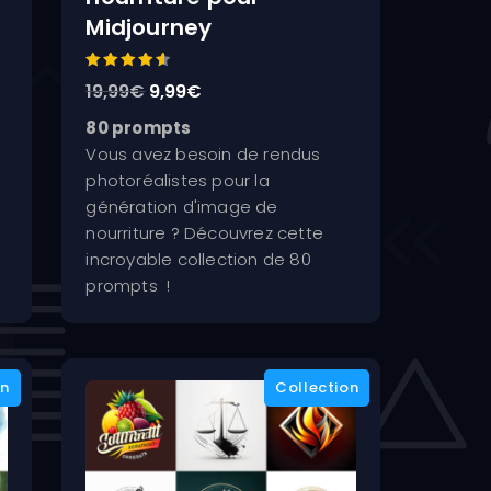
Midjourney
Note
Le
Le
19,99
€
9,99
€
4.67
sur 5
prix
prix
80 prompts
initial
actuel
Vous avez besoin de rendus
était :
est :
photoréalistes pour la
19,99€.
9,99€.
génération d'image de
nourriture ? Découvrez cette
incroyable collection de 80
prompts !