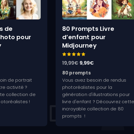
s de
80 Prompts Livre
photo pour
d’enfant pour
y
Midjourney
Note
Le
Le
Le
19,99
€
9,99
€
5.00
sur 5
prix
prix
prix
80 prompts
actuel
initial
actuel
in de portrait
Vous avez besoin de rendus
est :
était :
est :
re activité ?
photoréalistes pour la
.
9,99€.
19,99€.
9,99€.
te collection de
génération d'illustrations pour
toréalistes !
livre d'enfant ? Découvrez cett
incroyable collection de 80
prompts !