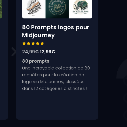
80 Prompts logos pour
Midjourney
Note
Le
Le
24,99
€
12,99
€
5.00
sur 5
prix
prix
80 prompts
initial
actuel
Une incroyable collection de 80
était :
est :
requêtes pour la création de
24,99€.
12,99€.
logo via Midjourney, classées
dans 12 catégories distinctes !
e