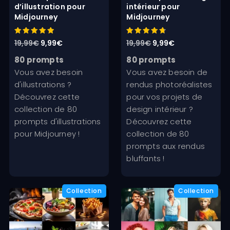
d’illustration pour
intérieur pour
Midjourney
Midjourney
Note
Note
Le
Le
Le
Le
19,99
€
9,99
€
19,99
€
9,99
€
5.00
4.80
sur 5
sur 5
prix
prix
prix
prix
80 prompts
80 prompts
initial
actuel
initial
actuel
Vous avez besoin
Vous avez besoin de
était :
est :
était :
est :
d'illustrations ?
rendus photoréalistes
19,99€.
9,99€.
19,99€.
9,99€.
Découvrez cette
pour vos projets de
collection de 80
design intérieur ?
prompts d'illustrations
Découvrez cette
pour Midjourney !
collection de 80
prompts aux rendus
bluffants !