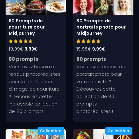
80 Prompts de
80 Prompts de
nourriture pour
portraits photo pour
Midjourney
Midjourney
Note
Note
Le
Le
Le
Le
19,99
€
9,99
€
19,99
€
9,99
€
4.67
5.00
sur 5
sur 5
prix
prix
prix
prix
80 prompts
80 prompts
initial
actuel
initial
actuel
Vous avez besoin de
Vous avez besoin de
était :
est :
était :
est :
rendus photoréalistes
portrait photo pour
19,99€.
9,99€.
19,99€.
9,99€.
pour la génération
votre activité ?
d'image de nourriture
Découvrez cette
? Découvrez cette
collection de 80
incroyable collection
prompts
de 80 prompts !
photoréalistes !