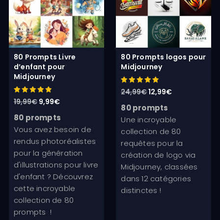
80 Prompts Livre
80 Prompts logos pour
d’enfant pour
Midjourney
Midjourney
Note
Le
Le
24,99
€
12,99
€
5.00
Note
Le
Le
19,99
€
9,99
€
sur 5
prix
prix
5.00
80 prompts
sur 5
prix
prix
initial
actuel
80 prompts
Une incroyable
initial
actuel
Vous avez besoin de
était :
est :
collection de 80
était :
est :
rendus photoréalistes
24,99€.
12,99€.
requêtes pour la
19,99€.
9,99€.
pour la génération
création de logo via
d'illustrations pour livre
Midjourney, classées
d'enfant ? Découvrez
dans 12 catégories
cette incroyable
distinctes !
collection de 80
prompts !