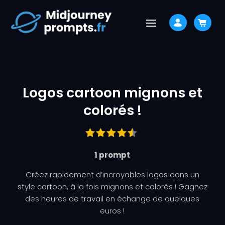
Logos cartoon mignons et
colorés !
Noté
1 prompt
4.33
sur 5
basé
Créez rapidement d’incroyables logos dans un
sur
style cartoon, à la fois mignons et colorés ! Gagnez
notation
des heures de travail en échange de quelques
s client
euros !